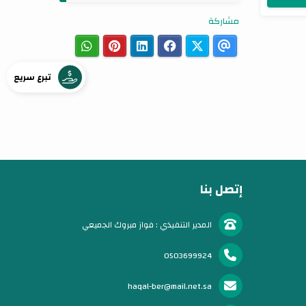
مشاركة
تبرع سريع
إتصل بنا
المدير التنفيذي : فواز مبروك الجميعي
0503699924
haqal-ber@mail.net.sa