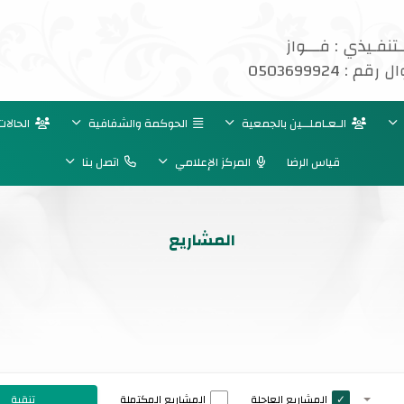
ـتنفـيذي : فـــواز
: 0503699924
الـعـاملــين بالجمعية
الحوكمة والشفافية
الحالات
قياس الرضا
المركز الإعلامي
اتصل بنا
المشاريع
المشاريع العاجلة
المشاريع المكتملة
تنقية