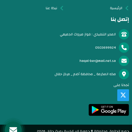
الرئيسية
نبذة عنا
إتصل بنا
المدير التنفيذي : فواز مبروك الجميعي
0503699924
haqal-ber@mail.net.sa
مكه المكرمة _ محافظة أضم _ مركز حقال
تجدنا على
جميع الحقوق محفوظة © جمعية البر الخيرية بمركز حقال 2026